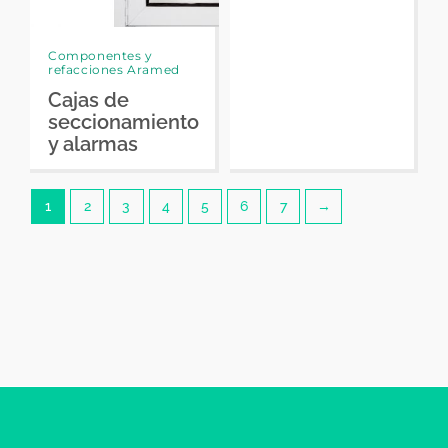
Componentes y
refacciones Aramed
Cajas de
seccionamiento
y alarmas
1
2
3
4
5
6
7
→